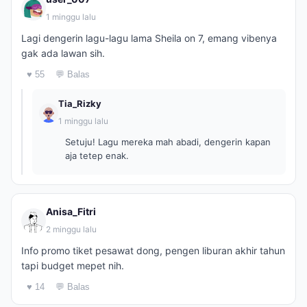
1 minggu lalu
Lagi dengerin lagu-lagu lama Sheila on 7, emang vibenya
gak ada lawan sih.
♥ 55
💬 Balas
Tia_Rizky
1 minggu lalu
Setuju! Lagu mereka mah abadi, dengerin kapan
aja tetep enak.
Anisa_Fitri
2 minggu lalu
Info promo tiket pesawat dong, pengen liburan akhir tahun
tapi budget mepet nih.
♥ 14
💬 Balas