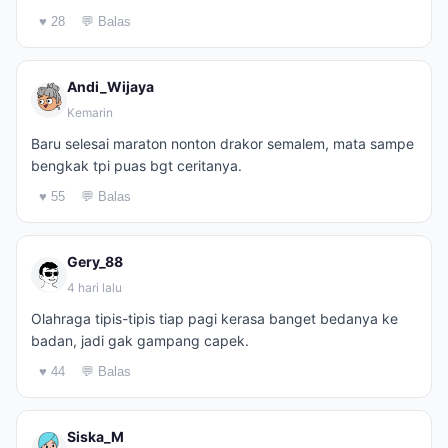
♥ 28
💬 Balas
Andi_Wijaya
Kemarin
Baru selesai maraton nonton drakor semalem, mata sampe
bengkak tpi puas bgt ceritanya.
♥ 55
💬 Balas
Gery_88
4 hari lalu
Olahraga tipis-tipis tiap pagi kerasa banget bedanya ke
badan, jadi gak gampang capek.
♥ 44
💬 Balas
Siska_M