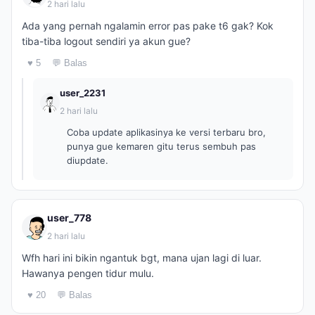
2 hari lalu
Ada yang pernah ngalamin error pas pake t6 gak? Kok
tiba-tiba logout sendiri ya akun gue?
♥ 5
💬 Balas
user_2231
2 hari lalu
Coba update aplikasinya ke versi terbaru bro,
punya gue kemaren gitu terus sembuh pas
diupdate.
user_778
2 hari lalu
Wfh hari ini bikin ngantuk bgt, mana ujan lagi di luar.
Hawanya pengen tidur mulu.
♥ 20
💬 Balas