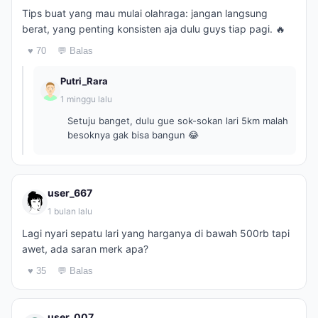
Tips buat yang mau mulai olahraga: jangan langsung
berat, yang penting konsisten aja dulu guys tiap pagi. 🔥
♥ 70
💬 Balas
Putri_Rara
1 minggu lalu
Setuju banget, dulu gue sok-sokan lari 5km malah
besoknya gak bisa bangun 😂
user_667
1 bulan lalu
Lagi nyari sepatu lari yang harganya di bawah 500rb tapi
awet, ada saran merk apa?
♥ 35
💬 Balas
user_007