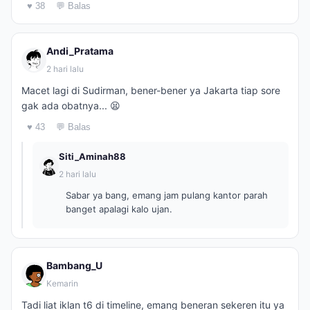
♥ 38
💬 Balas
Andi_Pratama
2 hari lalu
Macet lagi di Sudirman, bener-bener ya Jakarta tiap sore
gak ada obatnya... 😫
♥ 43
💬 Balas
Siti_Aminah88
2 hari lalu
Sabar ya bang, emang jam pulang kantor parah
banget apalagi kalo ujan.
Bambang_U
Kemarin
Tadi liat iklan t6 di timeline, emang beneran sekeren itu ya