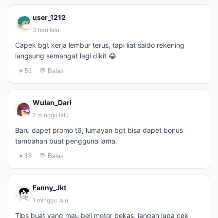
user_1212
3 hari lalu
Capek bgt kerja lembur terus, tapi liat saldo rekening
langsung semangat lagi dikit 😂
♥ 51
💬 Balas
Wulan_Dari
2 minggu lalu
Baru dapet promo t6, lumayan bgt bisa dapet bonus
tambahan buat pengguna lama.
♥ 18
💬 Balas
Fanny_Jkt
1 minggu lalu
Tips buat yang mau beli motor bekas, jangan lupa cek