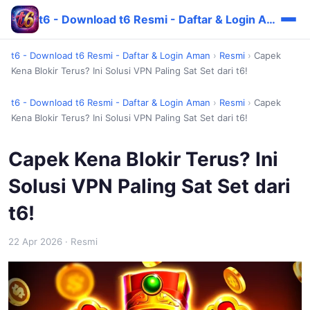
t6 - Download t6 Resmi - Daftar & Login Aman
t6 - Download t6 Resmi - Daftar & Login Aman
›
Resmi
›
Capek
Kena Blokir Terus? Ini Solusi VPN Paling Sat Set dari t6!
t6 - Download t6 Resmi - Daftar & Login Aman
›
Resmi
›
Capek
Kena Blokir Terus? Ini Solusi VPN Paling Sat Set dari t6!
Capek Kena Blokir Terus? Ini
Solusi VPN Paling Sat Set dari
t6!
22 Apr 2026
· Resmi