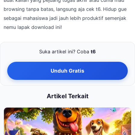
browsing tanpa batas, langsung aja cek t6. Hidup gue
sebagai mahasiswa jadi jauh lebih produktif semenjak
nemu lapak download ini!
Suka artikel ini? Coba
t6
Unduh Gratis
Artikel Terkait