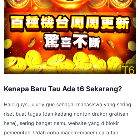
Kenapa Baru Tau Ada t6 Sekarang?
Halo guys, jujurly gue sebagai mahasiswa yang sering
riset buat tugas (dan kadang nonton drakor gratisan
hehe), sering banget nemu website yang diblokir
pemerintah. Udah coba macem-macem cara tapi