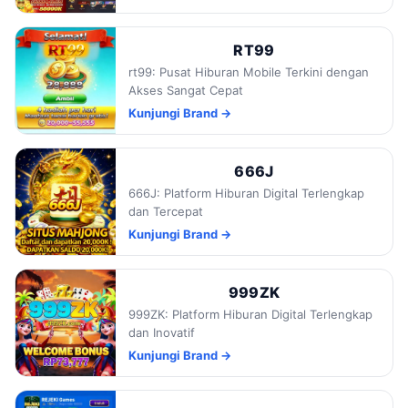
RT99
rt99: Pusat Hiburan Mobile Terkini dengan
Akses Sangat Cepat
Kunjungi Brand →
666J
666J: Platform Hiburan Digital Terlengkap
dan Tercepat
Kunjungi Brand →
999ZK
999ZK: Platform Hiburan Digital Terlengkap
dan Inovatif
Kunjungi Brand →