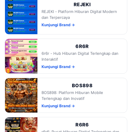
REJEKI
REJEKI - Platform Hiburan Digital Modern
dan Terpercaya
Kunjungi Brand →
6R6R
6r6r - Hub Hiburan Digital Terlengkap dan
Interaktif
Kunjungi Brand →
BOS898
BOS898: Platform Hiburan Mobile
Terlengkap dan Inovatif
Kunjungi Brand →
R6R6
r6r6: Pusat Hiburan Digital Terlengkap dan