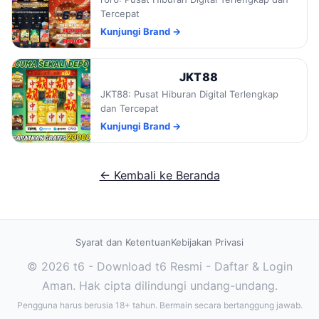
Tercepat
Kunjungi Brand →
JKT88
JKT88: Pusat Hiburan Digital Terlengkap
dan Tercepat
Kunjungi Brand →
← Kembali ke Beranda
Syarat dan Ketentuan
Kebijakan Privasi
© 2026 t6 - Download t6 Resmi - Daftar & Login
Aman. Hak cipta dilindungi undang-undang.
Pengguna harus berusia 18+ tahun. Bermain secara bertanggung jawab.